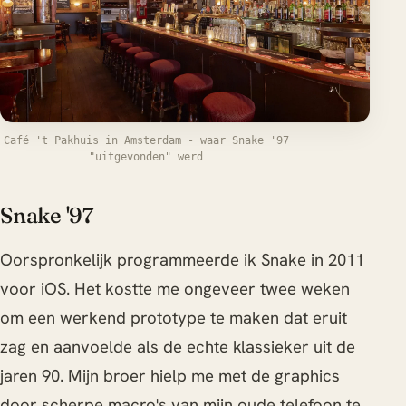
Café 't Pakhuis in Amsterdam - waar Snake '97
"uitgevonden" werd
Snake '97
Oorspronkelijk programmeerde ik Snake in 2011
voor iOS. Het kostte me ongeveer twee weken
om een werkend prototype te maken dat eruit
zag en aanvoelde als de echte klassieker uit de
jaren 90. Mijn broer hielp me met de graphics
door scherpe macro's van mijn oude telefoon te