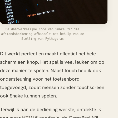
De daadwerkelijke code van Snake '97 die
afstandsberkening afhandelt met behulp van de
Stelling van Pythagoras
Dit werkt perfect en maakt effectief het hele
scherm een knop. Het spel is veel leuker om op
deze manier te spelen. Naast touch heb ik ook
ondersteuning voor het toetsenbord
toegevoegd, zodat mensen zonder touchscreen
ook Snake kunnen spelen.
Terwijl ik aan de bediening werkte, ontdekte ik
nog meer HTML5-goedheid, de GamePad API.