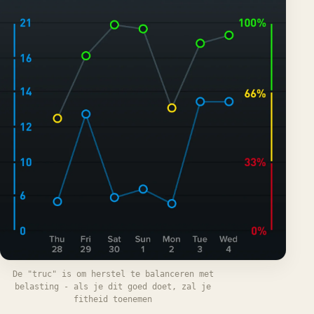
De "truc" is om herstel te balanceren met
belasting - als je dit goed doet, zal je
fitheid toenemen