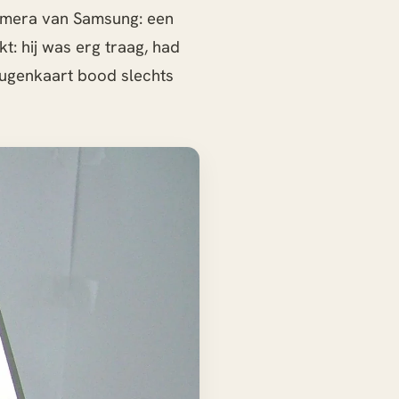
camera van Samsung: een
t: hij was erg traag, had
heugenkaart bood slechts