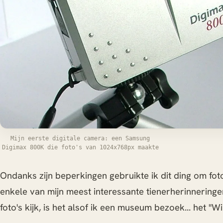
Mijn eerste digitale camera: een Samsung
Digimax 800K die foto's van 1024x768px maakte
Ondanks zijn beperkingen gebruikte ik dit ding om fot
enkele van mijn meest interessante tienerherinneringen
foto's kijk, is het alsof ik een museum bezoek... het "