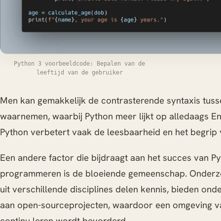
Python 3 voorbeeldcode: Bepalen van de
leeftijd van de gebruiker
Men kan gemakkelijk de contrasterende syntaxis tuss
waarnemen, waarbij Python meer lijkt op alledaags En
Python verbetert vaak de leesbaarheid en het begrip 
Een andere factor die bijdraagt aan het succes van P
programmeren is de bloeiende gemeenschap. Onderz
uit verschillende disciplines delen kennis, bieden ond
aan open-sourceprojecten, waardoor een omgeving 
continu leren wordt bevorderd.