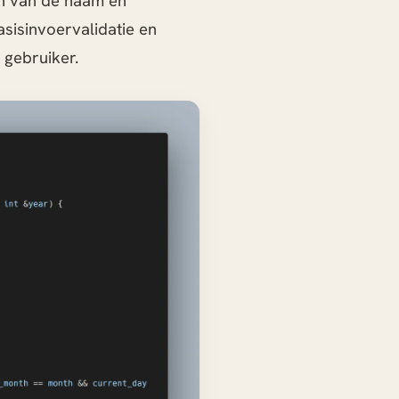
en van de naam en
sisinvoervalidatie en
e gebruiker.