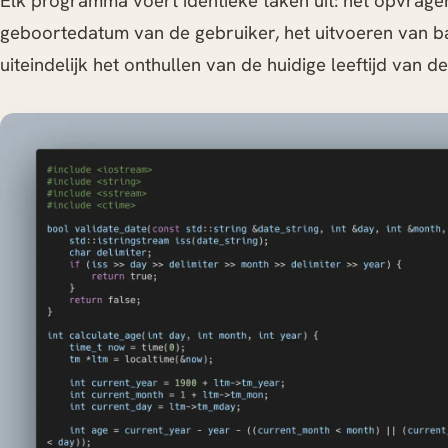
Elk programma voert identieke taken uit: het opvrag
geboortedatum van de gebruiker, het uitvoeren van ba
uiteindelijk het onthullen van de huidige leeftijd van d