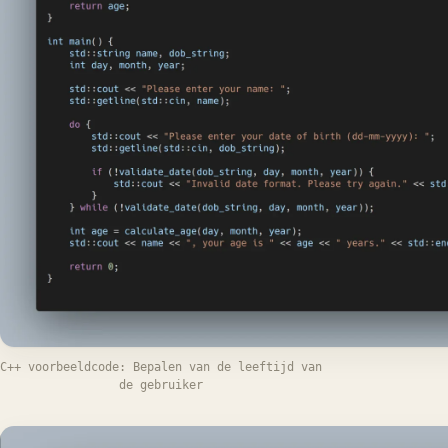
C++ voorbeeldcode: Bepalen van de leeftijd van
de gebruiker