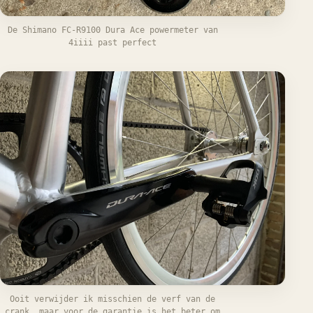
De Shimano FC-R9100 Dura Ace powermeter van
4iiii past perfect
Ooit verwijder ik misschien de verf van de
crank, maar voor de garantie is het beter om