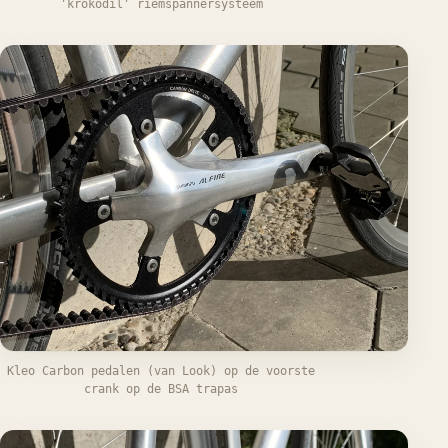
'krokodil' riemspannersysteem
Kleo Carbon pedalen (van Look) op de voorste
crank op de BSA trapas