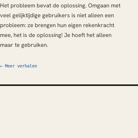
Het probleem bevat de oplossing. Omgaan met
veel gelijktijdige gebruikers is niet alleen een
probleem: ze brengen hun eigen rekenkracht
mee, het is de oplossing! Je hoeft het alleen
maar te gebruiken.
← Meer verhalen
Werk
Schrijven
CV
FAQ
Laten we praten
© 2026 Willem L. Middelkoop
mail@willem.com
RSS
Atom
English