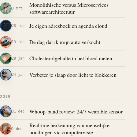
Monolithische versus Microservices
3 mrt
softwarearchitectuur
Je eigen adresboek en agenda cloud
28 feb
De dag dat ik mijn auto verkocht
13 feb
Cholesterolgehalte in het bloed meten
28 jan
Verbeter je slaap door licht te blokkeren
24 jan
2019
Whoop-band review: 24/7 wearable sensor
31 dec
Realtime herkenning van menselijke
1 dec
houdingen via computervisie