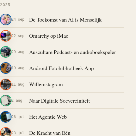
2025
De Toekomst van AI is Menselijk
24 sep
Omarchy op iMac
22 sep
Auscultare Podcast- en audioboekspeler
29 aug
Android Fotobibliotheek App
19 aug
Willemstagram
11 aug
Naar Digitale Soevereiniteit
2 aug
Het Agentic Web
26 jul
De Kracht van Eén
23 jul