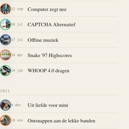
Computer zegt nee
11 sep
CAPTCHA Alternatief
30 jul
Offline muziek
17 jul
Snake '97 Highscores
18 apr
WHOOP 4.0 dragen
14 jan
2021
Uit liefde voor mini
9 dec
Ontsnappen aan de lekke banden
19 nov