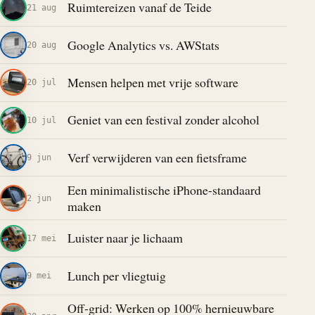
Ruimtereizen vanaf de Teide
21 aug
Google Analytics vs. AWStats
20 aug
Mensen helpen met vrije software
20 jul
Geniet van een festival zonder alcohol
10 jul
Verf verwijderen van een fietsframe
9 jun
Een minimalistische iPhone-standaard
2 jun
maken
Luister naar je lichaam
17 mei
Lunch per vliegtuig
9 mei
Off-grid: Werken op 100% hernieuwbare