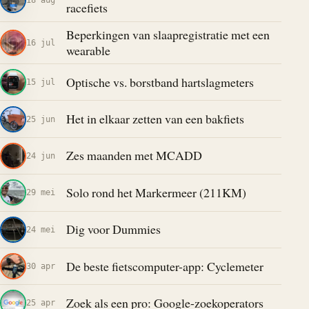
racefiets
Beperkingen van slaapregistratie met een
16 jul
wearable
Optische vs. borstband hartslagmeters
15 jul
Het in elkaar zetten van een bakfiets
25 jun
Zes maanden met MCADD
24 jun
Solo rond het Markermeer (211KM)
29 mei
Dig voor Dummies
24 mei
De beste fietscomputer-app: Cyclemeter
30 apr
Zoek als een pro: Google-zoekoperators
25 apr