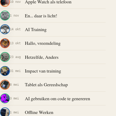
Apple Watch als telefoon
10 nov
En... daar is licht!
1 nov
AI Training
14 okt
Hallo, vreemdeling
13 okt
Hetzelfde, Anders
23 aug
Impact van training
31 mei
Tablet als Gereedschap
8 mei
AI gebruiken om code te genereren
3 mei
Offline Werken
1 mei