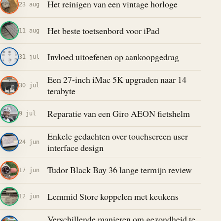
Het reinigen van een vintage horloge
23 aug
Het beste toetsenbord voor iPad
11 aug
Invloed uitoefenen op aankoopgedrag
31 jul
Een 27-inch iMac 5K upgraden naar 14
30 jul
terabyte
Reparatie van een Giro AEON fietshelm
9 jul
Enkele gedachten over touchscreen user
24 jun
interface design
Tudor Black Bay 36 lange termijn review
17 jun
Lemmid Store koppelen met keukens
12 jun
Verschillende manieren om gezondheid te