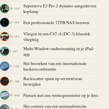
Supernova E3 Pro 2 dynamo-aangedreven
26 nov
koplamp
Een professionele 72TB NAS bouwen
22 nov
Vliegen in een C47-A (DC-3) klassiek
19 okt
vliegtuig
Multi-Window-ondersteuning in je iPad-
7 okt
app
Het bezoeken van een internationale
27 sep
hackersconferentie
Backscatter spam op serverniveau
10 sep
bestrijden
Fietsen met een vermogensmeter op je fiets
28 aug
Het creëren van een minimalistische
18 aug