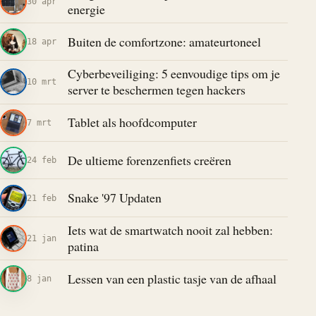
30 apr
energie
Buiten de comfortzone: amateurtoneel
18 apr
Cyberbeveiliging: 5 eenvoudige tips om je
10 mrt
server te beschermen tegen hackers
Tablet als hoofdcomputer
7 mrt
De ultieme forenzenfiets creëren
24 feb
Snake '97 Updaten
21 feb
Iets wat de smartwatch nooit zal hebben:
21 jan
patina
Lessen van een plastic tasje van de afhaal
8 jan