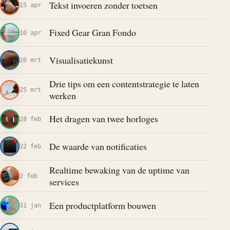
Tekst invoeren zonder toetsen
15 apr
Fixed Gear Gran Fondo
10 apr
Visualisatiekunst
26 mrt
Drie tips om een contentstrategie te laten
25 mrt
werken
Het dragen van twee horloges
28 feb
De waarde van notificaties
22 feb
Realtime bewaking van de uptime van
2 feb
services
Een productplatform bouwen
31 jan