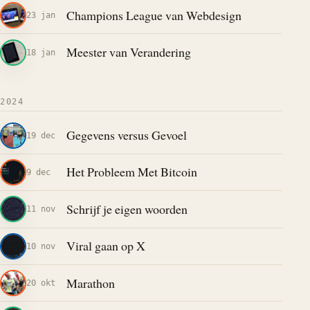
Champions League van Webdesign
23 jan
Meester van Verandering
18 jan
2024
Gegevens versus Gevoel
19 dec
Het Probleem Met Bitcoin
9 dec
Schrijf je eigen woorden
11 nov
Viral gaan op X
10 nov
Marathon
20 okt