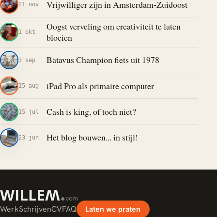
Vrijwilliger zijn in Amsterdam-Zuidoost
21 nov
Oogst verveling om creativiteit te laten
1 okt
bloeien
Batavus Champion fiets uit 1978
3 sep
iPad Pro als primaire computer
15 aug
Cash is king, of toch niet?
15 jul
Het blog bouwen... in stijl!
23 jun
Werk
Schrijven
CV
FAQ
Laten we praten