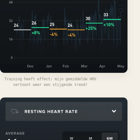
Training heeft effect: mijn gemiddelde HRV
vertoont weer een stijgende trend!