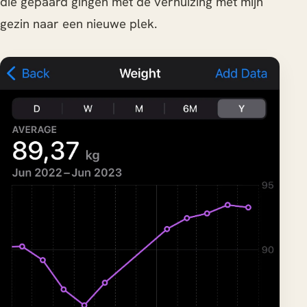
die gepaard gingen met de verhuizing met mijn
gezin naar een nieuwe plek.