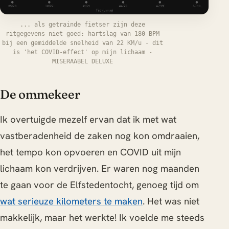
... als getrainde fietser zijn deze
ritgegevens niet goed: hartslag van 180 BPM
bij een gemiddelde snelheid van 22 KM/u - dit
is 'het COVID-effect' op mijn lichaam -
MISERAABEL DELUXE
De ommekeer
Ik overtuigde mezelf ervan dat ik met wat
vastberadenheid de zaken nog kon omdraaien,
het tempo kon opvoeren en COVID uit mijn
lichaam kon verdrijven. Er waren nog maanden
te gaan voor de Elfstedentocht, genoeg tijd om
wat serieuze kilometers te maken
. Het was niet
makkelijk, maar het werkte! Ik voelde me steeds