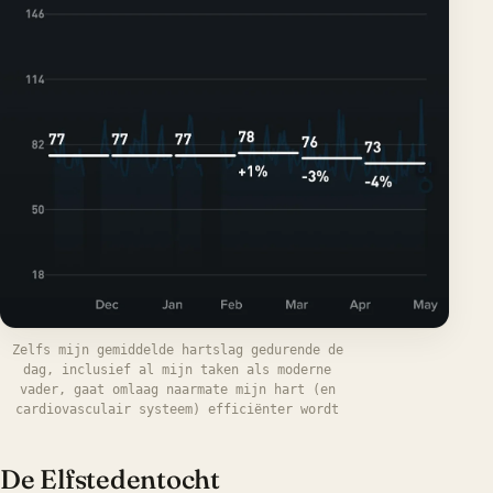
Zelfs mijn gemiddelde hartslag gedurende de
dag, inclusief al mijn taken als moderne
vader, gaat omlaag naarmate mijn hart (en
cardiovasculair systeem) efficiënter wordt
De Elfstedentocht