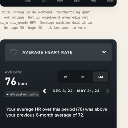
Mijn (vroeg in de ochtend) rusthartslag gaat
ook omlaag! Het is omgekeerd evenredig met
mijn stijgende HRV. Sommige nachten duik ik in
de lage 50, hoge 40 - ik kom weer in vorm!