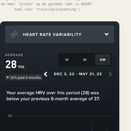
en meer "strain" op me genomen (dat is WHOOP-
taal voor 'trainingsinspanning')