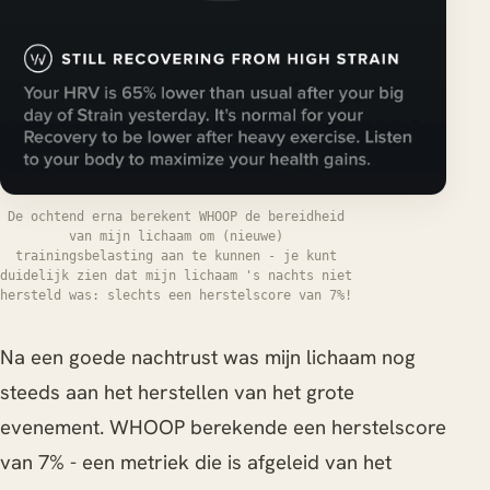
De ochtend erna berekent WHOOP de bereidheid
van mijn lichaam om (nieuwe)
trainingsbelasting aan te kunnen - je kunt
duidelijk zien dat mijn lichaam 's nachts niet
hersteld was: slechts een herstelscore van 7%!
Na een goede nachtrust was mijn lichaam nog
steeds aan het herstellen van het grote
evenement. WHOOP berekende een herstelscore
van 7% - een metriek die is afgeleid van het